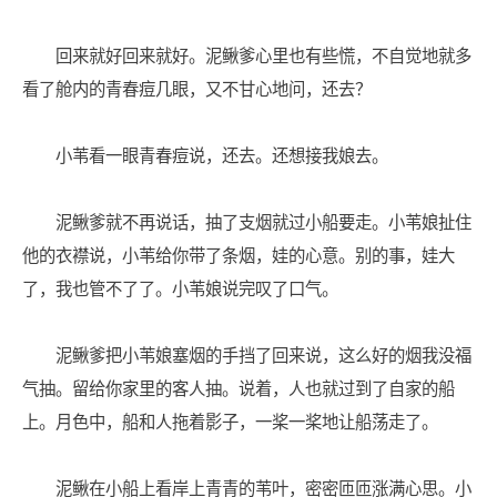
回来就好回来就好。泥鳅爹心里也有些慌，不自觉地就多
看了舱内的青春痘几眼，又不甘心地问，还去？
小苇看一眼青春痘说，还去。还想接我娘去。
泥鳅爹就不再说话，抽了支烟就过小船要走。小苇娘扯住
他的衣襟说，小苇给你带了条烟，娃的心意。别的事，娃大
了，我也管不了了。小苇娘说完叹了口气。
泥鳅爹把小苇娘塞烟的手挡了回来说，这么好的烟我没福
气抽。留给你家里的客人抽。说着，人也就过到了自家的船
上。月色中，船和人拖着影子，一桨一桨地让船荡走了。
泥鳅在小船上看岸上青青的苇叶，密密匝匝涨满心思。小