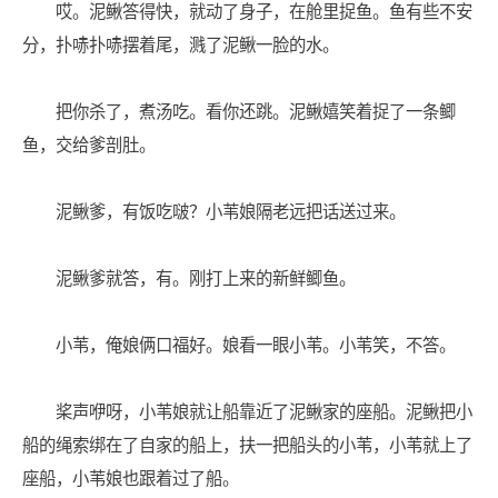
哎。泥鳅答得快，就动了身子，在舱里捉鱼。鱼有些不安
分，扑哧扑哧摆着尾，溅了泥鳅一脸的水。
把你杀了，煮汤吃。看你还跳。泥鳅嬉笑着捉了一条鲫
鱼，交给爹剖肚。
泥鳅爹，有饭吃啵？小苇娘隔老远把话送过来。
泥鳅爹就答，有。刚打上来的新鲜鲫鱼。
小苇，俺娘俩口福好。娘看一眼小苇。小苇笑，不答。
桨声咿呀，小苇娘就让船靠近了泥鳅家的座船。泥鳅把小
船的绳索绑在了自家的船上，扶一把船头的小苇，小苇就上了
座船，小苇娘也跟着过了船。