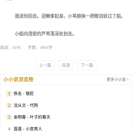
我送你回去。泥鳅爹起身。小苇娘抹一把眼泪就过了船。
小船向茂密的芦苇荡深处划去。
阅读：4196
字数：4094字
上一篇
目录
下一篇
小小说浏览榜
更多小小说 >
佚名 - 银匠
沈从文 - 代狗
金明春 - 叶子的春天
莲莲 - 小官男人