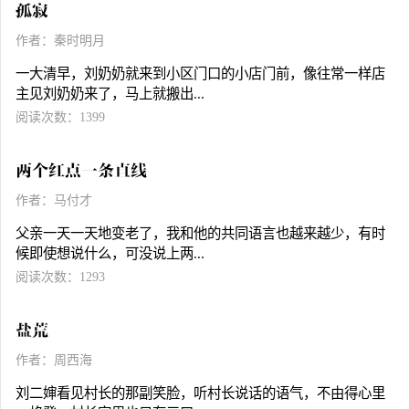
孤寂
作者：秦时明月
一大清早，刘奶奶就来到小区门口的小店门前，像往常一样店
主见刘奶奶来了，马上就搬出...
阅读次数：1399
两个红点一条直线
作者：马付才
父亲一天一天地变老了，我和他的共同语言也越来越少，有时
候即使想说什么，可没说上两...
阅读次数：1293
盐荒
作者：周西海
刘二婶看见村长的那副笑脸，听村长说话的语气，不由得心里