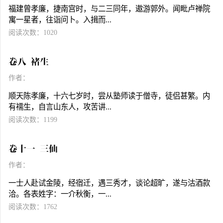
福建曾孝廉，捷南宫时，与二三同年，遨游郭外。闻毗卢禅院
寓一星者，往诣问卜。入揖而...
阅读次数：1020
卷八 褚生
作者：
顺天陈孝廉，十六七岁时，尝从塾师读于僧寺，徒侣甚繁。内
有襦生，自言山东人，攻苦讲...
阅读次数：1199
卷十一 三仙
作者：
一士人赴试金陵，经宿迁，遇三秀才，谈论超旷，遂与沽酒款
洽。各表姓字：一介秋衡，一...
阅读次数：1762