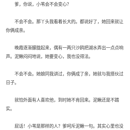
爹，你说，小苇会不会变心？
不会不会。那丫头我看着长大的。都说好了，她回来就让
你俩成亲。
晚霞逐渐朦胧起来，偶有一两只沙鸥把湖水弄出一点点响
声。泥鳅闷闷地说，她要变心，我也没得法。
不会不会。她娘同我讲过，你俩成了亲，她就与我搭伙过
日子。
就怕外面有人喜欢他，到时她不肯回来。泥鳅还是不踏
实。
屁话！小苇是那样的人？爹呵斥泥鳅一句。其实心里也没