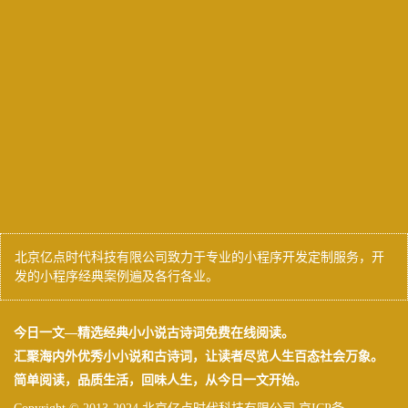
北京亿点时代科技有限公司致力于专业的小程序开发定制服务，开
发的小程序经典案例遍及各行各业。
今日一文
—精选经典小小说古诗词免费在线阅读。
汇聚海内外优秀小小说和古诗词，让读者尽览人生百态社会万象。
简单阅读，品质生活，回味人生，从
今日一文
开始。