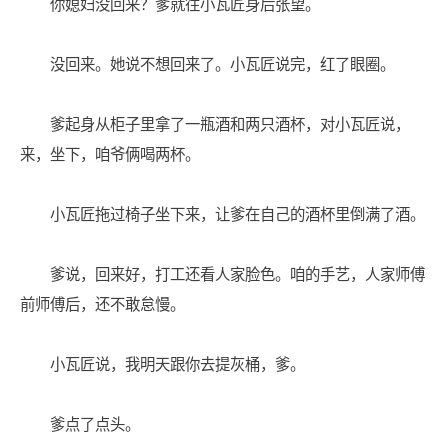
你媳妇没回来？爹就往小瓦匠身后张望。
没回来。她说不想回来了。小瓦匠说完，红了眼圈。
爹起身从柜子里拿了一瓶酒和两只酒杯，对小瓦匠说，
来，坐下，咱爷俩喝两杯。
小瓦匠拖过椅子坐下来，让爹在自己的酒杯里倒满了酒。
爹说，回来好，打工还看人家脸色。咱的手艺，人家师傅
前师傅后，还不敢怠慢。
小瓦匠说，我明天跟你去提灰桶，爹。
爹点了点头。