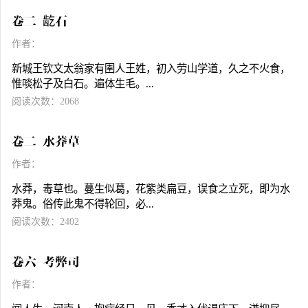
卷二 龁石
作者：
新城王钦文太翁家有圉人王姓，初入劳山学道，久之不火食，
惟啖松子及白石。遍体生毛。...
阅读次数：2068
卷二 水莽草
作者：
水莽，毒草也。蔓生似葛，花紫类扁豆，误食之立死，即为水
莽鬼。俗传此鬼不得轮回，必...
阅读次数：2402
卷六 考弊司
作者：