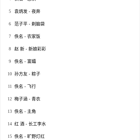
袁炳发 - 夜奔
范子平 - 剃脑袋
佚名 - 农家饭
赵 新 - 新娘彩彩
佚名 - 富孀
孙方友 - 粽子
佚名 - 飞行
梅子涵 - 青衣
佚名 - 主角
红 酒 - 长工李水
佚名 - 旷野灯红