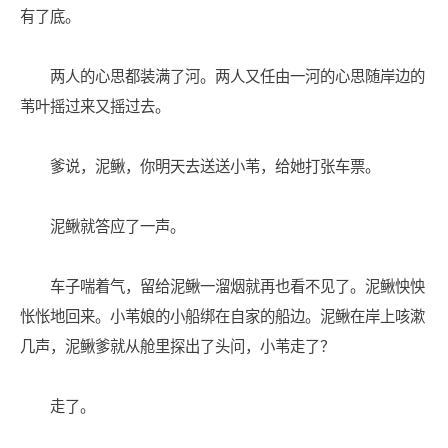
有了底。
两人的心思都装满了河。两人又任由一河的心思随岸边的
苇叶摇过来又摇过去。
爹说，泥鳅，你明天去送送小苇，给她打张车票。
泥鳅就答应了一声。
车子喘着气，留给泥鳅一溜烟就再也看不见了。泥鳅怏怏
怅怅地回来。小苇娘的小船绑在自家的船边。泥鳅在岸上咳漱
几声，泥鳅爹就从舱里探出了头问，小苇走了？
走了。