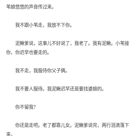
苇娘悠悠的声音传过来。
我不跟小苇走，我放不下你。
泥鳅爹说，这事儿不好说了，我老了。我有泥鳅。小苇接
你，你迟早也要走的。
我不走，我服侍你父子俩。
我不要人服侍。我泥鳅迟早还是要找婆娘的。
你不留我？
你还是走吧。老了都靠儿女。泥鳅爹说完，两行泪滴落下
来。