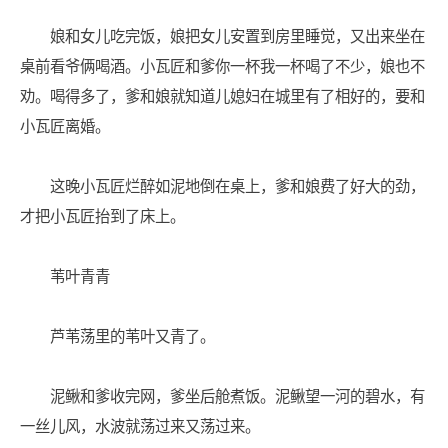
娘和女儿吃完饭，娘把女儿安置到房里睡觉，又出来坐在
桌前看爷俩喝酒。小瓦匠和爹你一杯我一杯喝了不少，娘也不
劝。喝得多了，爹和娘就知道儿媳妇在城里有了相好的，要和
小瓦匠离婚。
这晚小瓦匠烂醉如泥地倒在桌上，爹和娘费了好大的劲，
才把小瓦匠抬到了床上。
苇叶青青
芦苇荡里的苇叶又青了。
泥鳅和爹收完网，爹坐后舱煮饭。泥鳅望一河的碧水，有
一丝儿风，水波就荡过来又荡过来。