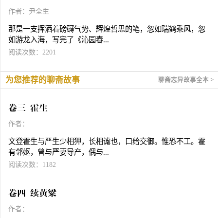
作者：尹全生
那是一支挥洒着磅礴气势、辉煌哲思的笔，忽如瑞鹤乘风，忽
如游龙入海，写完了《沁园春...
阅读次数：2201
为您推荐的聊斋故事
聊斋志异故事全本 >
卷三 霍生
作者：
文登霍生与严生少相狎，长相谑也，口给交御。惟恐不工。霍
有邻妪，曾与严妻导产，偶与...
阅读次数：1182
卷四 续黄粱
作者：