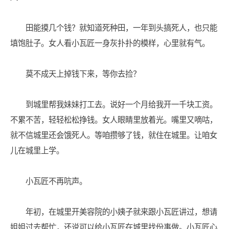
田能摸几个钱？就知道死种田，一年到头搞死人，也只能
填饱肚子。女人看小瓦匠一身灰扑扑的模样，心里就有气。
莫不成天上掉钱下来，等你去捡？
到城里帮我妹妹打工去。说好一个月给我开一千块工资。
不累不苦，轻轻松松挣钱。女人眼睛里放着光。嘴里又嘀咕，
就不信城里还会饿死人。等咱攒够了钱，就住在城里。让咱女
儿在城里上学。
小瓦匠不再吭声。
年初，在城里开美容院的小姨子就来跟小瓦匠讲过，想请
姐姐过去帮忙，还说可以给小瓦匠在城里找份事做。小瓦匠心