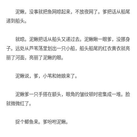
泥鳅，没事就把鱼网晾起来，不放夜网了。爹把话从船尾
递到船头。
就晾。泥鳅把话从船头又递过去。泥鳅瞅一眼爹，没挪身
子。远处从芦苇荡里划出一只小船，船头船尾的红衣黄衣就亮
丽了河面，亮丽了泥鳅的眼。
泥鳅说，爹，小苇和她娘来了。
泥鳅爹一只手搭在额头，眼角的皱纹顿时密集成一堆。脸
就微微红了。
捉个鲫鱼来。爹吩咐泥鳅。