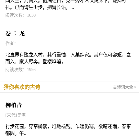
闻人生，河南人。抱病经日，见一秀才入伏谒床下，谦抑尽
礼。已而请生少步，把臂长语，...
阅读次数：1650
卷二 龙
作者：
北直界有堕龙入村，其行重怞，入某绅家。其户仅可容躯，塞
而入。家人尽奔。登楼哗噪，...
阅读次数：1993
猜你喜欢的古诗
古诗词大全 >
柳梢青
[宋代]吴潜
衬步花茵，穿帘柳絮，堆地榆钱。乍暖仍寒，欲晴还雨，春事
都圆。午...