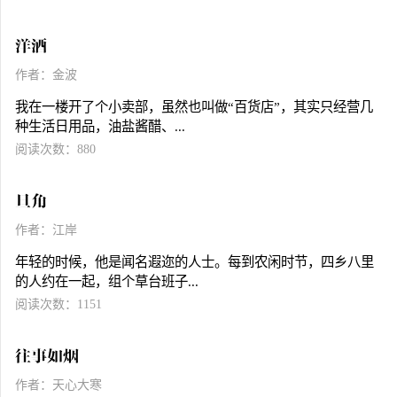
洋酒
作者：金波
我在一楼开了个小卖部，虽然也叫做“百货店”，其实只经营几
种生活日用品，油盐酱醋、...
阅读次数：880
旦角
作者：江岸
年轻的时候，他是闻名遐迩的人士。每到农闲时节，四乡八里
的人约在一起，组个草台班子...
阅读次数：1151
往事如烟
作者：天心大寒