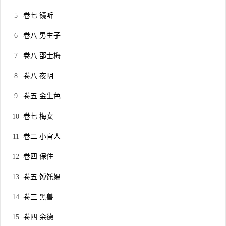
卷七 镜听
卷八 男生子
卷八 邵士梅
卷八 夜明
卷五 金生色
卷七 梅女
卷二 小官人
卷四 保住
卷五 馎饦媪
卷三 黑兽
卷四 余德