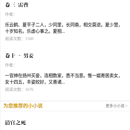
卷三 雷曹
作者：
乐云鹤、夏平子二人，少同里，长同斋，相交莫逆。夏少慧，
十岁知名。乐虚心事之。夏相...
阅读次数：1560
卷十一 男妾
作者：
一官绅在扬州买妾，连相数家，悉不当意。惟一媪寄居卖女，
女十四五，丰姿姣好，又善诸...
阅读次数：1676
为您推荐的小小说
更多小小说 >
清官之死