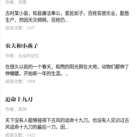
作者：刘璟
古时某小县，知县廉洁奉公，爱民如子，百姓安居乐业，勤恳
生产，然因天灾频频，百姓仍...
阅读次数：2107
农夫和小燕子
作者：云朵的记忆
在很久以前的一个春天，和煦的阳光照在大地，动物们都伸了
伸懒腰，开始新一年的生涯。...
阅读次数：1908
追命十九刀
作者：宾炜
天下没有人能够接得下古风的追命十九刀。也没有人见识过古
风追命十九刀的最后一刀，因...
阅读次数：1422