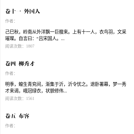
卷十一 外国人
作者：
己巳秋，岭南从外洋飘一巨艘来。上有十一人，衣鸟羽，文采
璀璨。自言曰：“吕宋国人。...
阅读次数：1807
卷四 柳秀才
作者：
明季，蝗生青兖间，渐集于沂，沂令忧之。退卧署幕，梦一秀
才来谒，峨冠绿衣，状貌修伟...
阅读次数：1561
卷五 布客
作者：