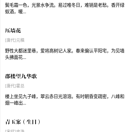
鬓毛霜一色，光景水争流。易过唯冬日，难销是老愁。香开绿
蚁酒，暖...
压墙花
[唐代]元稹
野性大都迷里巷，爱将高树记人家。春来偏认平阳宅，为见墙
头拂面花...
郡楼望九华歌
[唐代]霍总
楼上坐见九子峰，翠云赤日光溶溶。有时朝昏变疏密，八峰和
烟一峰出...
青玉案（生日）
[宋代]史浩