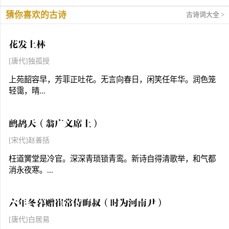
猜你喜欢的古诗
古诗词大全 >
花发上林
[唐代]独孤授
上苑韶容早，芳菲正吐花。无言向春日，闲笑任年华。润色笼
轻霭，晴...
鹧鸪天（翁广文席上）
[宋代]赵善括
枉道黉堂是冷官。深深青琐锁青鸾。新诗自得清歌举，和气都
消永夜寒。...
六年冬暮赠崔常侍晦叔（时为河南尹）
[唐代]白居易