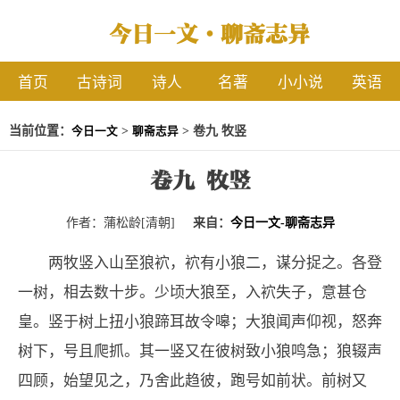
今日一文·聊斋志异
首页
古诗词
诗人
名著
小小说
英语
当前位置：
>
> 卷九 牧竖
今日一文
聊斋志异
卷九 牧竖
作者：蒲松龄[清朝]
来自：
今日一文-聊斋志异
两牧竖入山至狼袕，袕有小狼二，谋分捉之。各登
一树，相去数十步。少顷大狼至，入袕失子，意甚仓
皇。竖于树上扭小狼蹄耳故令嗥；大狼闻声仰视，怒奔
树下，号且爬抓。其一竖又在彼树致小狼鸣急；狼辍声
四顾，始望见之，乃舍此趋彼，跑号如前状。前树又