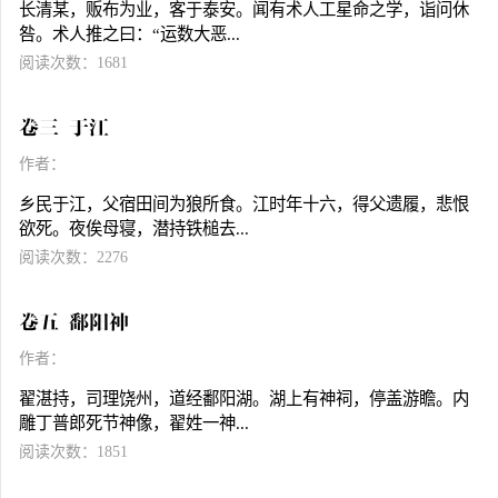
长清某，贩布为业，客于泰安。闻有术人工星命之学，诣问休
咎。术人推之曰：“运数大恶...
阅读次数：1681
卷三 于江
作者：
乡民于江，父宿田间为狼所食。江时年十六，得父遗履，悲恨
欲死。夜俟母寝，潜持铁槌去...
阅读次数：2276
卷五 鄱阳神
作者：
翟湛持，司理饶州，道经鄱阳湖。湖上有神祠，停盖游瞻。内
雕丁普郎死节神像，翟姓一神...
阅读次数：1851