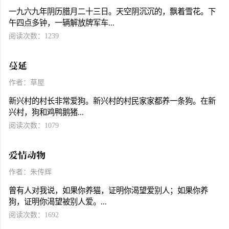
一九六九年阴历腊月二十三日。天空阴沉沉的，飘着雪花。下
午四点多钟，一辆解放牌军车...
阅读次数：1239
蔓延
作者：草屋
新兴村的村长非常爱狗。新兴村的村民家家都养一条狗。在新
兴村，狗和鸡鸭鹅猪...
阅读次数：1079
爱情动物
作者：朱传辉
曾有人对我说，如果你养猫，证明你渴望爱别人；如果你养
狗，证明你渴望被别人爱。...
阅读次数：1692