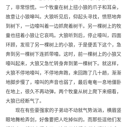
了，非常惊慌。一个牧童在树上扭小狼的爪子和耳朵，
故意让小狼嗥叫。大狼听见后，仰起头寻找，愤怒地奔
到树下，一边嚎叫着一边抓爬着树干。另一棵树上的牧
童也扭着小狼让它哀鸣。大狼听到后，停止嚎叫，四面
环顾，发现了另一棵树上的小狼，于是便丢下这个，急
奔到另一棵树下连抓带嚎。这时，前一棵树上的小狼又
嚎叫起来，大狼又急忙转身奔到第一棵树下。就这样，
大狼不停地嚎叫，不停地奔跑，来回跑了几十趟，渐渐
地脚步慢了，嚎叫的声音也弱了，最后奄奄一息地僵卧
在地上，很久不再动弹。两个牧童从树上爬下来细看，
大狼已经断气了。
现在有些豪强家的子弟动不动就气势汹汹，横眉竖
眼地舞枪弄剑，好像要把人吃掉似的。而那些逗他们发