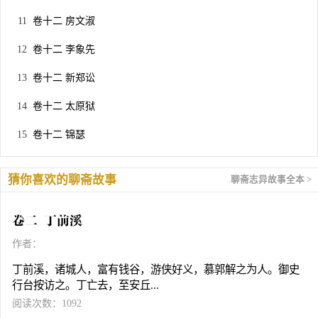
卷十二 房文淑
卷十二 李象先
卷十二 新郑讼
卷十二 太原狱
卷十二 锦瑟
猜你喜欢的聊斋故事
聊斋志异故事全本 >
卷二 丁前溪
作者：
丁前溪，诸城人，富有钱谷，游侠好义，慕郭解之为人。御史
行台按访之。丁亡去，至安丘...
阅读次数：1092