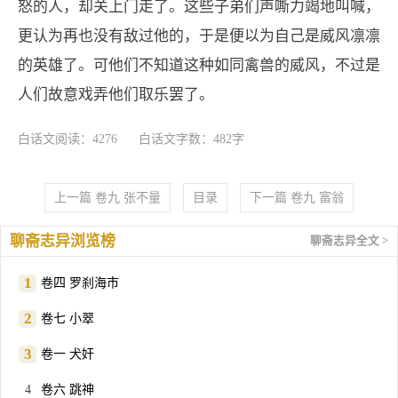
怒的人，却关上门走了。这些子弟们声嘶力竭地叫喊，
更认为再也没有敌过他的，于是便以为自己是威风凛凛
的英雄了。可他们不知道这种如同禽兽的威风，不过是
人们故意戏弄他们取乐罢了。
白话文阅读：4276
白话文字数：482字
上一篇 卷九 张不量
目录
下一篇 卷九 富翁
聊斋志异浏览榜
聊斋志异全文 >
卷四 罗刹海市
卷七 小翠
卷一 犬奸
卷六 跳神