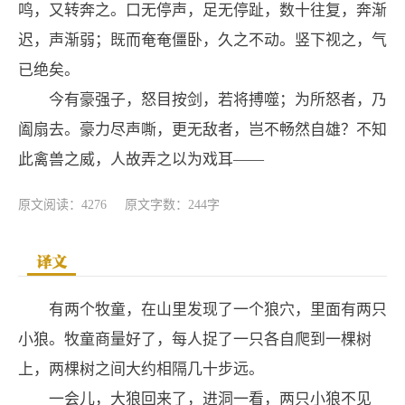
鸣，又转奔之。口无停声，足无停趾，数十往复，奔渐
迟，声渐弱；既而奄奄僵卧，久之不动。竖下视之，气
已绝矣。
今有豪强子，怒目按剑，若将搏噬；为所怒者，乃
阖扇去。豪力尽声嘶，更无敌者，岂不畅然自雄？不知
此禽兽之威，人故弄之以为戏耳——
原文阅读：4276
原文字数：244字
译文
有两个牧童，在山里发现了一个狼穴，里面有两只
小狼。牧童商量好了，每人捉了一只各自爬到一棵树
上，两棵树之间大约相隔几十步远。
一会儿，大狼回来了，进洞一看，两只小狼不见