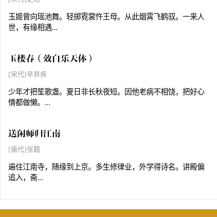
玉姬曾向瑶池舞。轻掷霓裳忤王母。从此烟霄飞鹤驭。一来人
世，有缘相遇...
玉楼春（效白乐天体）
[宋代]辛弃疾
少年才把笙歌盏。夏日非长秋夜短。因他老病不相饶，把好心
情都做懒。...
送闲师归江南
[唐代]张籍
遍住江南寺，随缘到上京。多生修律业，外学得诗名。讲殿偏
追入，斋...