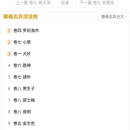
上一篇 卷九 杨大洪
目录
下一篇 卷九 安期岛
聊斋志异浏览榜
聊斋志异全文 >
卷四 罗刹海市
卷七 小翠
卷一 犬奸
卷六 跳神
卷七 镜听
卷八 男生子
卷八 邵士梅
卷八 夜明
卷五 金生色