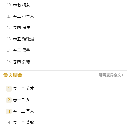
卷七 梅女
卷二 小官人
卷四 保住
卷五 馎饦媪
卷三 黑兽
卷四 余德
最火聊斋
聊斋志异全文 >
卷十二 爱才
卷十二 龙
卷十二 晋人
卷十二 蛰蛇