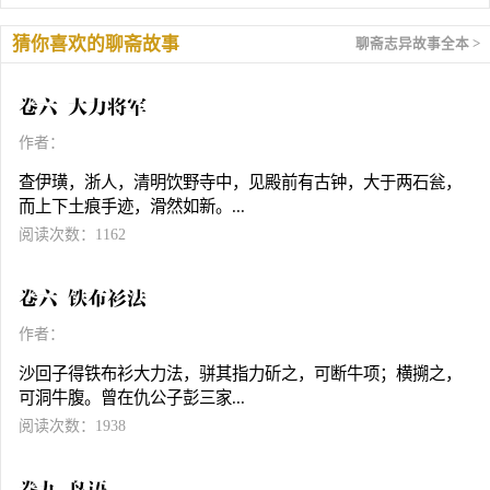
猜你喜欢的聊斋故事
聊斋志异故事全本 >
卷六 大力将军
作者：
查伊璜，浙人，清明饮野寺中，见殿前有古钟，大于两石瓮，
而上下土痕手迹，滑然如新。...
阅读次数：1162
卷六 铁布衫法
作者：
沙回子得铁布衫大力法，骈其指力斫之，可断牛项；横搠之，
可洞牛腹。曾在仇公子彭三家...
阅读次数：1938