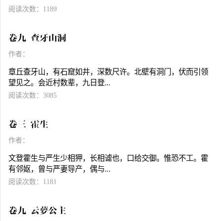
阅读次数：1189
卷九 查牙山洞
作者：
章丘查牙山，有石窟如井，深数尺许。北壁有洞门，伏而引领
望见之。会近村数辈，九日登...
阅读次数：3085
卷三 霍生
作者：
文登霍生与严生少相狎，长相谑也，口给交御。惟恐不工。霍
有邻妪，曾与严妻导产，偶与...
阅读次数：1181
卷九 云萝公主