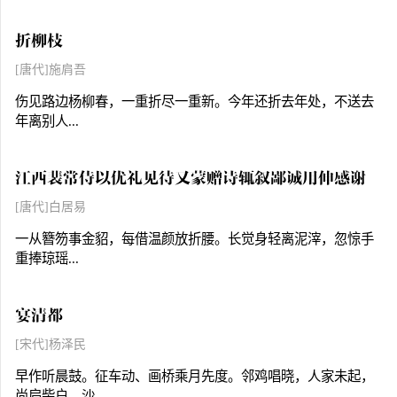
折柳枝
[唐代]施肩吾
伤见路边杨柳春，一重折尽一重新。今年还折去年处，不送去
年离别人...
江西裴常侍以优礼见待又蒙赠诗辄叙鄙诚用伸感谢
[唐代]白居易
一从簪笏事金貂，每借温颜放折腰。长觉身轻离泥滓，忽惊手
重捧琼瑶...
宴清都
[宋代]杨泽民
早作听晨鼓。征车动、画桥乘月先度。邻鸡唱晓，人家未起，
尚扃柴户。沙...