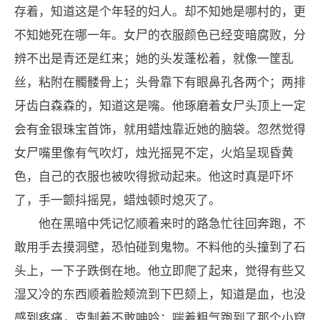
存着，知道这是个年轻的妇人。却不知她是哪村的，更
不知她死在哪一年。女尸的衣服颜色已经变暗腐败，分
辨不出是青还是红来；她的头发蓬松着，就像一筐乱
丝，粘附在髑髅骨上；头骨靠下有眼鼻孔各两个；两排
牙齿白森森的，知道这是嘴。他琢磨着女尸头顶上一定
会有金银珠宝首饰，就用蜡烛靠近她的脑袋。忽然觉得
女尸嘴里像有气吹灯，烛光摇晃不定，火焰呈现昏黄
色，自己的衣服也被吹得掀动起来。他这时真是吓坏
了，手一颤抖摇晃，蜡烛顿时熄灭了。
他在黑暗中凭记忆顺着来时的路急忙往回奔跑，不
敢用手去摸洞壁，恐怕碰到鬼物。不料他的头撞到了石
头上，一下子跌倒在地。他立即爬了起来，觉得有些又
湿又冷的东西顺着脸颊流到下巴颏上，知道是血，也没
感到疼痛，克制着不敢呻吟；喘着粗气跑到了那个小窟