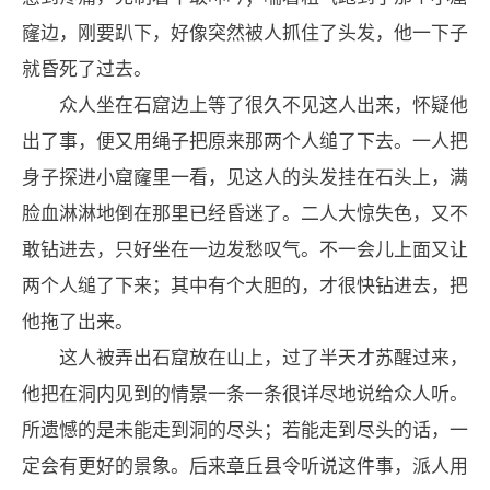
窿边，刚要趴下，好像突然被人抓住了头发，他一下子
就昏死了过去。
众人坐在石窟边上等了很久不见这人出来，怀疑他
出了事，便又用绳子把原来那两个人缒了下去。一人把
身子探进小窟窿里一看，见这人的头发挂在石头上，满
脸血淋淋地倒在那里已经昏迷了。二人大惊失色，又不
敢钻进去，只好坐在一边发愁叹气。不一会儿上面又让
两个人缒了下来；其中有个大胆的，才很快钻进去，把
他拖了出来。
这人被弄出石窟放在山上，过了半天才苏醒过来，
他把在洞内见到的情景一条一条很详尽地说给众人听。
所遗憾的是未能走到洞的尽头；若能走到尽头的话，一
定会有更好的景象。后来章丘县令听说这件事，派人用