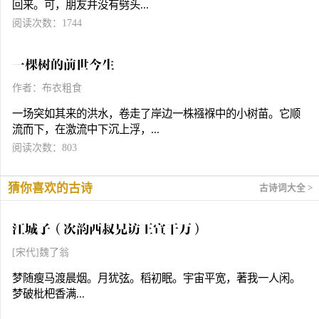
回来。可，朋友并没有劈头...
阅读次数：1744
一棵树的前世今生
作者：布衣粗食
一场突如其来的洪水，卷走了岸边一株襁褓中的小树苗。它顺
流而下，在激流中下沉上浮，...
阅读次数：803
猜你喜欢的古诗
古诗词大全 >
江城子（次韵西叔兄访王宣干万）
[宋代]魏了翁
梦随瘦马渡晨烟。月犹弦。稻初眠。宇宙平宽，著我一人闲。
梦破枇杷香满...