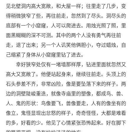
见北壁洞内高大宽敞，和大屋一样；往里走了几步，变
得稍微狭窄了些，再往前走，忽然到了尽头。洞尽头的
底部有一个小窟窿，人可以爬进去。用烛光照了照，里
面黑糊糊的深不可测。其中的两个人没有勇气再往前
走，退了出来；另一个人讥笑他俩胆小，夺过蜡烛，自
己缩紧了身体从小窟窿里钻了进去。
幸好狭窄处仅有一堵墙那样厚，钻进里面就忽然又
高大又宽敞了。他便站起身来，继续往前走。头顶上的
石头参差不齐，非常凶险，像是要坠落下来的样子。两
边的洞壁陡峻重迭，就像寺庙里的塑像，都成鸟、兽、
人、鬼的形状：鸟像要飞，兽像要走，人有的像坐有的
像立，鬼怪显现出忿怒的样子，奇奇怪怪，大都是难看
的多，好看的少。他见了心情紧张恐怖起来。好在脚下