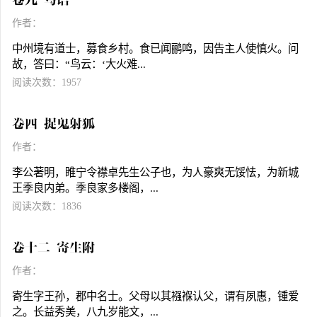
卷九 鸟语
作者：
中州境有道士，募食乡村。食已闻鹂鸣，因告主人使慎火。问
故，答曰：“鸟云：‘大火难...
阅读次数：1957
卷四 捉鬼射狐
作者：
李公著明，睢宁令襟卓先生公子也，为人豪爽无馁怯，为新城
王季良内弟。季良家多楼阁，...
阅读次数：1836
卷十二 寄生附
作者：
寄生字王孙，郡中名士。父母以其襁褓认父，谓有夙惠，锺爱
之。长益秀美，八九岁能文，...