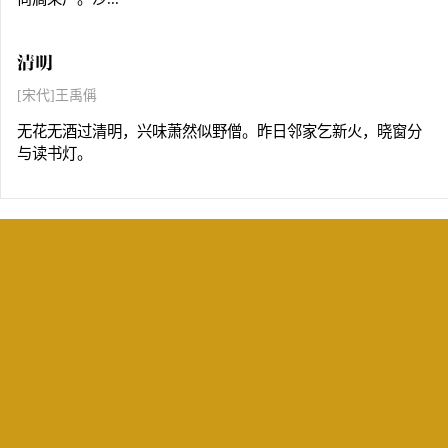
清明
[宋代]王禹偁
无花无酒过清明，兴味萧然似野僧。昨日邻家乞新火，晓窗分
与读书灯。