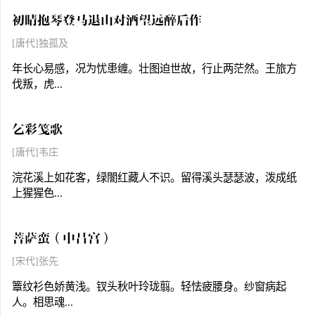
初晴抱琴登马退山对酒望远醉后作
[唐代]独孤及
年长心易感，况为忧患缠。壮图迫世故，行止两茫然。王旅方
伐叛，虎...
乞彩笺歌
[唐代]韦庄
浣花溪上如花客，绿闇红藏人不识。留得溪头瑟瑟波，泼成纸
上猩猩色...
菩萨蛮（中吕宫）
[宋代]张先
簟纹衫色娇黄浅。钗头秋叶玲珑翦。轻怯疲腰身。纱窗病起
人。相思魂...