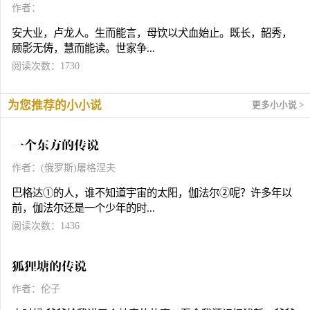
作者：
安大业，卢龙人。生而能言，母饮以犬血始止。既长，韶秀，
顾影无俦，慧而能读。世家争...
阅读次数：1730
为您推荐的小小说
更多小小说 >
一个东方的传说
作者：(俄罗斯)屠格涅夫
巴格达①的人，谁不知道宇宙的太阳，伽法尔②呢？许多年以
前，伽法尔还是一个少年的时...
阅读次数：1436
狐狸塘的传说
作者：伦子