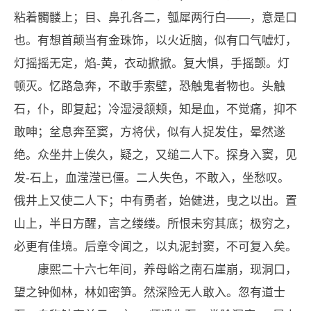
粘着髑髅上；目、鼻孔各二，瓠犀两行白——，意是口
也。有想首颠当有金珠饰，以火近脑，似有口气嘘灯，
灯摇摇无定，焰-黄，衣动掀掀。复大惧，手摇颤。灯
顿灭。忆路急奔，不敢手索壁，恐触鬼者物也。头触
石，仆，即复起；冷湿浸颔颊，知是血，不觉痛，抑不
敢呻；坌息奔至窦，方将伏，似有人捉发住，晕然遂
绝。众坐井上俟久，疑之，又缒二人下。探身入窦，见
发-石上，血滢滢已僵。二人失色，不敢入，坐愁叹。
俄井上又使二人下；中有勇者，始健进，曳之以出。置
山上，半日方醒，言之缕缕。所恨未穷其底；极穷之，
必更有佳境。后章令闻之，以丸泥封窦，不可复入矣。
康熙二十六七年间，养母峪之南石崖崩，现洞口，
望之钟侞林，林如密笋。然深险无人敢入。忽有道士