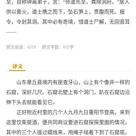
至，自称钟离弟子，言：“师遣先至，粪除洞府。”居人
供以膏火，道士携之而下，坠石笋上，贯腹而死。报
令，令封其洞。其中必有奇境，惜道士尸解，无回音耳
——
原文阅读：4318
原文字数：832字
译文
山东章丘县境内有座查牙山，山上有个像井一样的
石窟，深好几尺。石窟北壁上有个洞门，趴在石窟边沿
伸下头去就能看见它。
正好附近村里的几个人九月九日重阳节登高，来到
这里饮茱萸酒，便共同商议要进石窟探探里面的情况。
其中的三个人接过蜡烛来，用绳子缒着下到了石窟底。