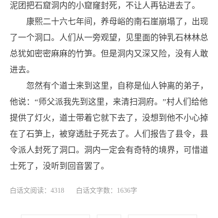
泥团把石窟洞内的小窟窿封死，不让人再钻进去了。
康熙二十六七年间，养母峪的南石崖崩塌了，出现
了一个洞口。人们从一旁观望，见里面的钟乳石林林总
总犹如密密麻麻的竹笋。但是洞内又深又险，没有人敢
进去。
忽然有个道士来到这里，自称是仙人钟离的弟子，
他说：“师父派我先到这里，来清扫洞府。”村人们给他
提供了灯火，道士带着它就下去了，没想到他不小心掉
在了石笋上，被穿透肚子死去了。人们报告了县令，县
令派人封死了洞口。洞内一定会有奇特的境界，可惜道
士死了，没听到回音罢了。
白话文阅读：4318
白话文字数：1636字