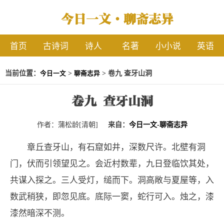
今日一文·聊斋志异
首页
古诗词
诗人
名著
小小说
英语
当前位置：
>
> 卷九 查牙山洞
今日一文
聊斋志异
卷九 查牙山洞
作者：蒲松龄[清朝]
来自：
今日一文-聊斋志异
章丘查牙山，有石窟如井，深数尺许。北壁有洞
门，伏而引领望见之。会近村数辈，九日登临饮其处，
共谋入探之。三人受灯，缒而下。洞高敞与夏屋等，入
数武稍狭，即忽见底。底际一窦，蛇行可入。烛之，漆
漆然暗深不测。