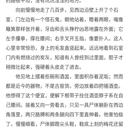
的路很平坦，没有坑坑洼洼的地方。
向前慢慢地走了几百步，见西边沿壁上开了个石
室，门左边有一个怪石鬼，朝他站着，瞪着两眼，嘴像
簸箕那样张开着，牙齿和舌头狰狞凶恶地露在外面；它
左手攥拳，撑在腰间；右手叉开五指，像要扑人。这人
心里非常惊恐，身上的毛发直竖起来。远远地看到石室
门内有燃烧过的炭灰，知道有人曾经到过里面，胆子才
稍微壮起来，强硬着头皮走了进去。
他见地上摆着些碗和酒盅，里面积存着泥垢；然而
都是近今的器物，不是古窑货。旁边放着四把锡酒壶。
他想得了这个便宜，便解下根带子拴住酒壶脖子系在自
己腰间。接着又向一旁看去，只见一具尸体躺卧在西边
角落里，两只胳膊和两条腿向四下里直伸着。他害怕极
了。慢慢细看，尸体脚蹬尖头鞋，鞋底上刻的梅花还留