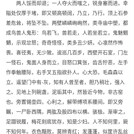
两人馁而却退；一人夺火而嗤之，锐身塞而进。幸
隘处仅厚于堵，即又顿高顿阔，乃立，乃行。顶上石参
差危耸，将坠不坠。两壁嶙嶙峋峋然，类寺庙中塑，都
成鸟兽人鬼形：鸟若飞，兽若走，人若坐若立，鬼魅魍
魉，示现忿怒；奇奇怪怪，类多丑少妍。心凛然作怖
畏。喜径夷，无少陂。逡巡几百步，西壁开石室，门左
一怪石，鬼面人身而立，目怒口箕张，齿舌狞恶，左手
作拳触腰际，右手叉五指欲扑人。心大恐，毛森森以
立。遥望门中有-灰，知有人曾至者，胆乃稍壮，强入
之。见地上列碗盏，泥垢其中，然皆近今物，非古窑
也。旁置锡壶四，心利之，解带缚项系腰间。即又旁
瞩，一尸卧西隅，两肱及股四布以横。骇极。渐审之，
足蹑锐履，梅花刻底犹存，知是少妇。人不知何里，毙
不知何年。衣色黯败，莫辨青红；发蓬蓬，似筐许乱丝