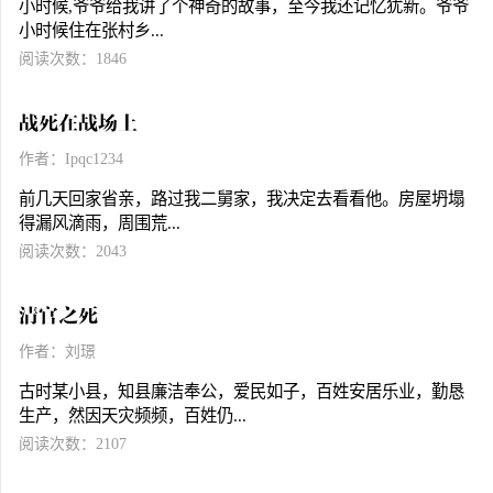
小时候,爷爷给我讲了个神奇的故事，至今我还记忆犹新。爷爷
小时候住在张村乡...
阅读次数：1846
战死在战场上
作者：Ipqc1234
前几天回家省亲，路过我二舅家，我决定去看看他。房屋坍塌
得漏风滴雨，周围荒...
阅读次数：2043
清官之死
作者：刘璟
古时某小县，知县廉洁奉公，爱民如子，百姓安居乐业，勤恳
生产，然因天灾频频，百姓仍...
阅读次数：2107