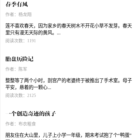
春季有风
作者：杨龙翔
莲不喜欢春天，因为家乡的春天树木不开花小草不发芽。春天
里只有漫无天际的黄风。...
阅读次数：1191
胎盘历险记
作者：陈军
整整等了两个小时，剖宫产的老婆终于被推出了手术室。母子
平安，悬着的一颗心...
阅读次数：2125
一个创造奇迹的孩子
作者：布衣粗食
朋友住在大山里，儿子上小学一年级，期末考试抱了个“鸭蛋”